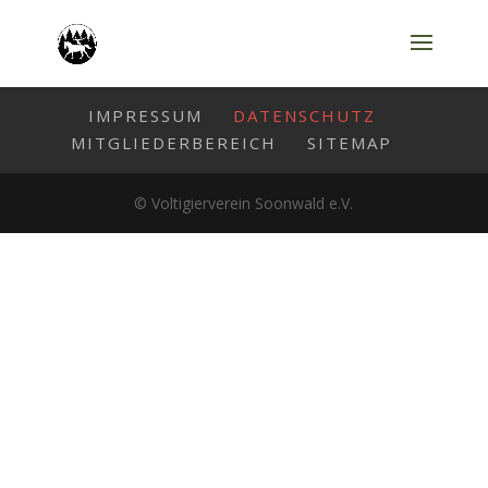
IMPRESSUM
DATENSCHUTZ
MITGLIEDERBEREICH
SITEMAP
© Voltigierverein Soonwald e.V.